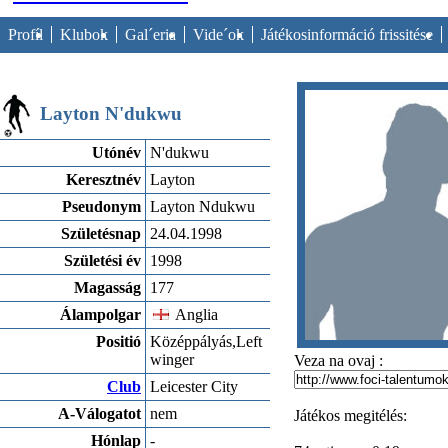
Profíl
Klubok
Gal´eria
Vide´ok
Játékosinformáció frissitése
Layton N'dukwu
Utónév
N'dukwu
Keresztnév
Layton
Pseudonym
Layton Ndukwu
Születésnap
24.04.1998
Születési év
1998
Magasság
177
Álampolgar
Anglia
Positió
Középpályás,Left
winger
Veza na ovaj :
Club
Leicester City
A-Válogatot
nem
Játékos megitélés:
Hónlap
-