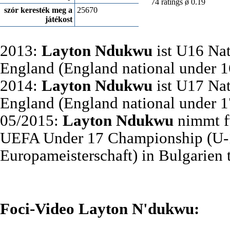
74 ratings ø 0.19
szór keresték meg a
25670
játékost
2013:
Layton Ndukwu
ist U16 Nat
England (England national under 16
2014:
Layton Ndukwu
ist U17 Nat
England (England national under 17
05/2015:
Layton Ndukwu
nimmt f
UEFA Under 17 Championship (U-
Europameisterschaft) in Bulgarien t
Foci-Video Layton N'dukwu: