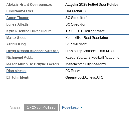
Aleksis Hrant Koutroumpas
Ataşehir 2025 Futbol Spor Kulübü
Emil Nowosadka
Hallescher FC
Anton Thauer
SG Streufdorf
Lunes Albath
SG Streufdorf
Kylian Demba Oliver Dioum
1. SC 1911 Heiligenstadt
Mattiz Stoop
Koninklijke Reet Sportkring
Yannik King
SG Streufdorf
Diego Armani Büchner Karabaş
Fussicamp Mallorca Cala Millor
Richmond Addai
Kasoa Spartans Football Academy
Mason Milian De Bruyne Lacroix
Manchester City Academy
Rian Ahmeti
FC Ruswil
Eli John Monti
Greenwood Athletic AFC
Vissza
1 - 25 von 401296
Következő