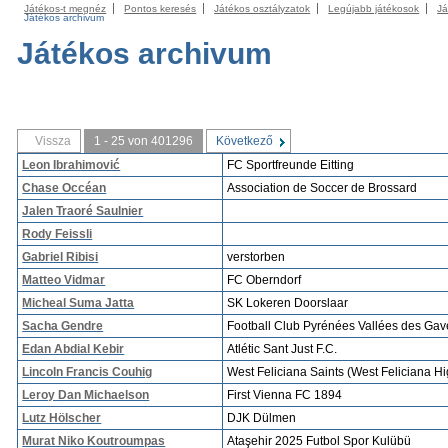
Játékos-t megnéz
Pontos keresés
Játékos osztályzatok
Legújabb játékosok
Já
Játékos archivum
Játékos archivum
Vissza
1 - 25 von 401296
Következő
Leon Ibrahimović
FC Sportfreunde Eitting
Chase Occéan
Association de Soccer de Brossard
Jalen Traoré Saulnier
Rody Feissli
Gabriel Ribisi
verstorben
Matteo Vidmar
FC Oberndorf
Micheal Suma Jatta
SK Lokeren Doorslaar
Sacha Gendre
Football Club Pyrénées Vallées des Gav
Edan Abdial Kebir
Atlétic Sant Just F.C.
Lincoln Francis Couhig
West Feliciana Saints (West Feliciana Hi
Leroy Dan Michaelson
First Vienna FC 1894
Lutz Hölscher
DJK Dülmen
Murat Niko Koutroumpas
Ataşehir 2025 Futbol Spor Kulübü