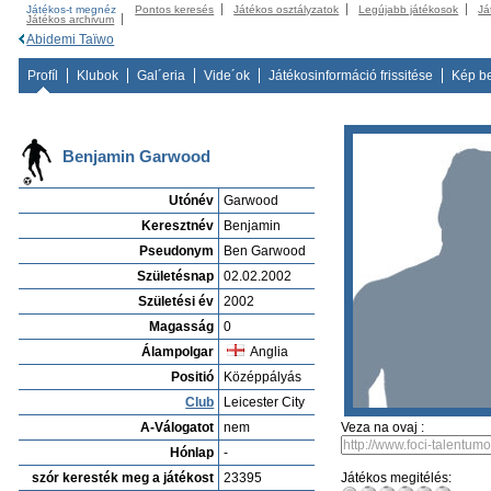
Játékos-t megnéz
Pontos keresés
Játékos osztályzatok
Legújabb játékosok
Já
Játékos archivum
Abidemi Taïwo
Profíl
Klubok
Gal´eria
Vide´ok
Játékosinformáció frissitése
Kép b
Benjamin Garwood
Utónév
Garwood
Keresztnév
Benjamin
Pseudonym
Ben Garwood
Születésnap
02.02.2002
Születési év
2002
Magasság
0
Álampolgar
Anglia
Positió
Középpályás
Club
Leicester City
A-Válogatot
nem
Veza na ovaj :
Hónlap
-
szór keresték meg a játékost
23395
Játékos megitélés: