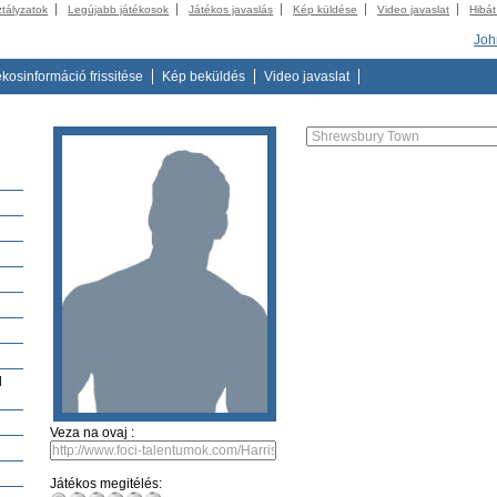
ztályzatok
Legújabb játékosok
Játékos javaslás
Kép küldése
Video javaslat
Hibát
Joh
ékosinformáció frissitése
Kép beküldés
Video javaslat
l
Veza na ovaj :
Játékos megitélés: