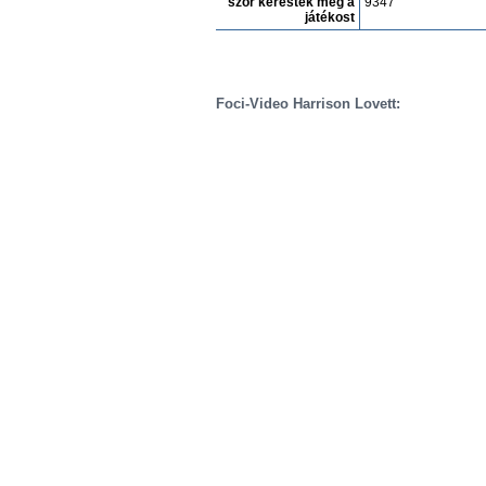
szór keresték meg a
9347
játékost
Foci-Video Harrison Lovett: