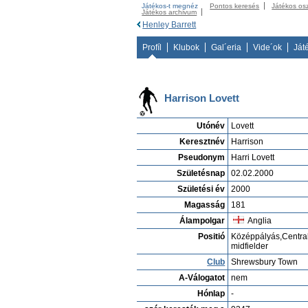
Játékos-t megnéz
Pontos keresés
Játékos os
Játékos archivum
Henley Barrett
Profíl
Klubok
Gal´eria
Vide´ok
Ját
Harrison Lovett
Utónév
Lovett
Keresztnév
Harrison
Pseudonym
Harri Lovett
Születésnap
02.02.2000
Születési év
2000
Magasság
181
Álampolgar
Anglia
Positió
Középpályás,Centra
midfielder
Club
Shrewsbury Town
A-Válogatot
nem
Hónlap
-