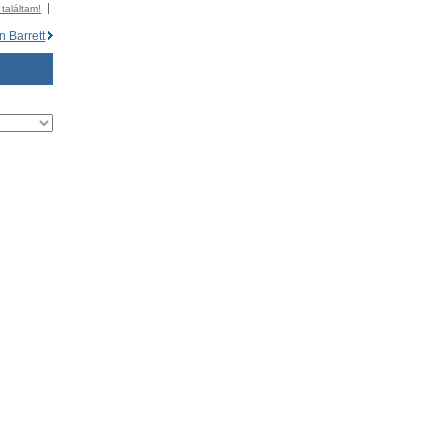
 találtam!
n Barrett