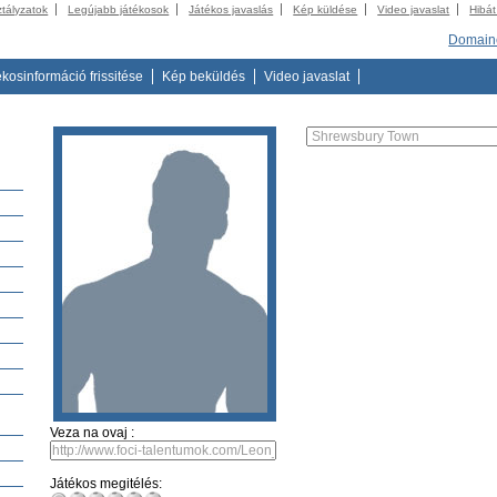
ztályzatok
Legújabb játékosok
Játékos javaslás
Kép küldése
Video javaslat
Hibát
Domain
ékosinformáció frissitése
Kép beküldés
Video javaslat
Veza na ovaj :
Játékos megitélés: