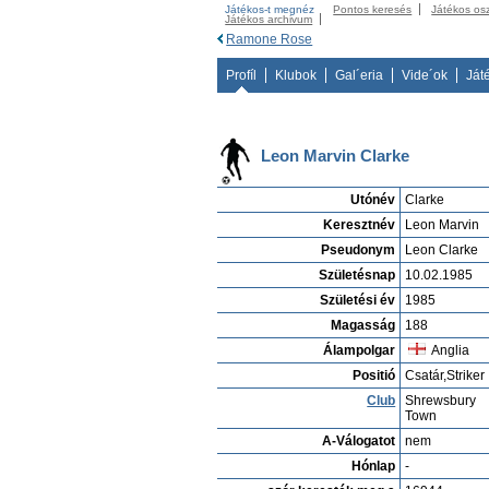
Játékos-t megnéz
Pontos keresés
Játékos os
Játékos archivum
Ramone Rose
Profíl
Klubok
Gal´eria
Vide´ok
Ját
Leon Marvin Clarke
Utónév
Clarke
Keresztnév
Leon Marvin
Pseudonym
Leon Clarke
Születésnap
10.02.1985
Születési év
1985
Magasság
188
Álampolgar
Anglia
Positió
Csatár,Striker
Club
Shrewsbury
Town
A-Válogatot
nem
Hónlap
-