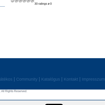
30 ratings ø 0
átékos
Community
Katalógus
Kontakt
Impresszum
 All Rights Reserved.
aw