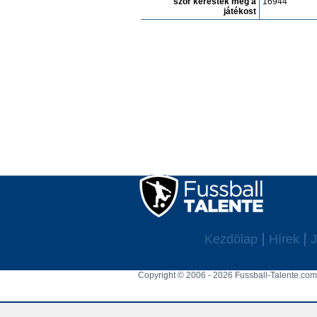
szór keresték meg a
16944
játékost
Kezdölap
Hírek
J
Copyright © 2006 - 2026 Fussball-Talente.com.
Cookie Consent plugin for the EU cookie l