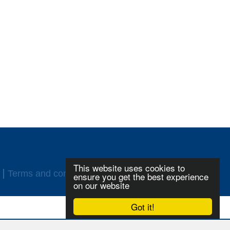
This website uses cookies to
Terms and conditions
Login
ensure you get the best experience
on our website
Got it!