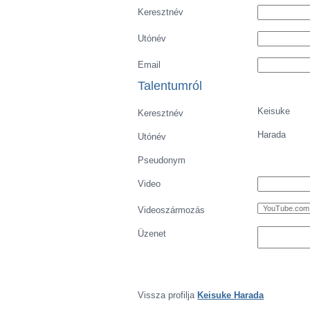
Játékos-t megnéz
Pontos keresés
Játékos os
Játékos archivum
Vissza profilja
Keisuke Harada
Video javaslat
Ön elérhetösége
Keresztnév
Utónév
Email
Talentumról
Keisuke
Keresztnév
Harada
Utónév
Pseudonym
Video