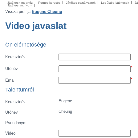
Játékos-t megnéz
Pontos keresés
Játékos osztályzatok
Legújabb játékosok
Já
Játékos archivum
Vissza profilja
Eugene Cheung
Video javaslat
Ön elérhetösége
Keresztnév
*
Utónév
*
Email
Talentumról
Eugene
Keresztnév
Cheung
Utónév
Pseudonym
Video