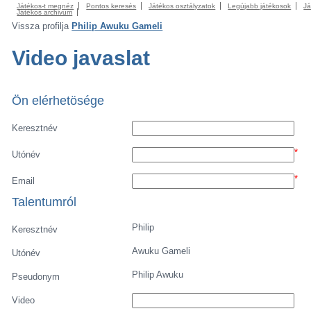
Játékos-t megnéz
Pontos keresés
Játékos osztályzatok
Legújabb játékosok
Já
Játékos archivum
Vissza profilja
Philip Awuku Gameli
Video javaslat
Ön elérhetösége
Keresztnév
*
Utónév
*
Email
Talentumról
Philip
Keresztnév
Awuku Gameli
Utónév
Philip Awuku
Pseudonym
Video