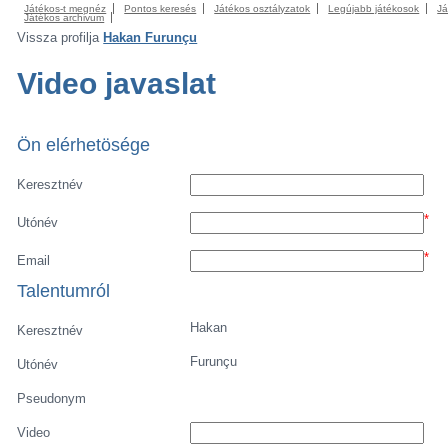
Játékos-t megnéz
Pontos keresés
Játékos osztályzatok
Legújabb játékosok
Já
Játékos archivum
Vissza profilja
Hakan Furunçu
Video javaslat
Ön elérhetösége
Keresztnév
*
Utónév
*
Email
Talentumról
Hakan
Keresztnév
Furunçu
Utónév
Pseudonym
Video