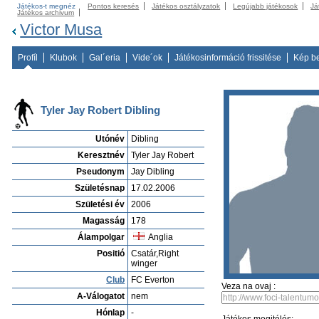
Játékos-t megnéz
Pontos keresés
Játékos osztályzatok
Legújabb játékosok
Já
Játékos archivum
Victor Musa
Profíl
Klubok
Gal´eria
Vide´ok
Játékosinformáció frissitése
Kép b
Tyler Jay Robert Dibling
Utónév
Dibling
Keresztnév
Tyler Jay Robert
Pseudonym
Jay Dibling
Születésnap
17.02.2006
Születési év
2006
Magasság
178
Álampolgar
Anglia
Positió
Csatár,Right
winger
Club
FC Everton
Veza na ovaj :
A-Válogatot
nem
Hónlap
-