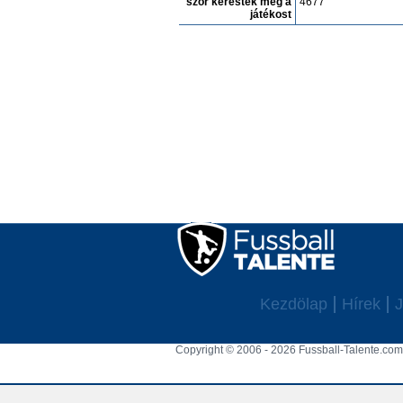
szór keresték meg a
4677
játékost
Kezdölap
Hírek
J
Copyright © 2006 - 2026 Fussball-Talente.com.
Cookie Consent plugin for the EU cookie l