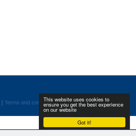
This website uses cookies to
Terms and conditions
Login
ensure you get the best experience
on our website
Got it!