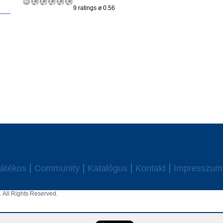
9 ratings ø 0.56
átékos
Community
Katalógus
Kontakt
Impresszum
 All Rights Reserved.
aw