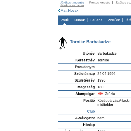
Játékos-t megnéz
Pontos keresés
Játékos os
Játékos archivum
Matt Novak
Profíl
Klubok
Gal´eria
Vide´ok
Ját
Tornike Barbakadze
Utónév
Barbakadze
Keresztnév
Tornike
Pseudonym
-
Születésnap
24.04.1996
Születési év
1996
Magasság
180
Álampolgar
Grúzia
Positió
Középpályás,Attacki
midfielder
Club
A-Válogatot
nem
Hónlap
-