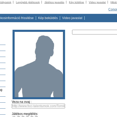
ztályzatok
Legújabb játékosok
Játékos javaslás
Kép küldése
Video javaslat
Hibát
Conor
ékosinformáció frissitése
Kép beküldés
Video javaslat
ng
Veza na ovaj :
Játékos megitélés: