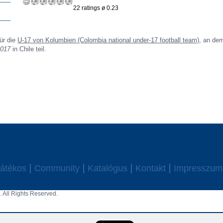
22 ratings ø 0.23
ür die
U-17 von Kolumbien (Colombia national under-17 football team)
, an de
2017
in Chile teil.
átékos
Community
Katalógus
Kontakt
Impresszum
 All Rights Reserved.