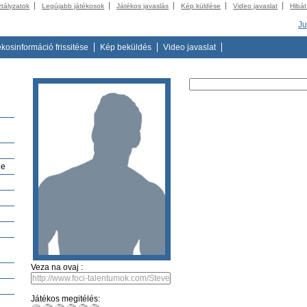
ztályzatok
Legújabb játékosok
Játékos javaslás
Kép küldése
Video javaslat
Hibát
Ju
ékosinformáció frissitése
Kép beküldés
Video javaslat
ue
Veza na ovaj :
Játékos megitélés: