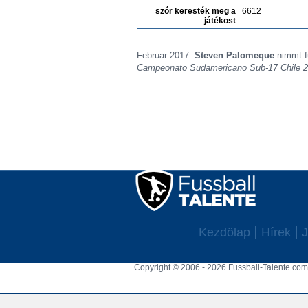
szór keresték meg a
6612
játékost
Februar 2017:
Steven Palomeque
nimmt f
Campeonato Sudamericano Sub-17 Chile 
Kezdölap
Hírek
J
Copyright © 2006 - 2026 Fussball-Talente.com.