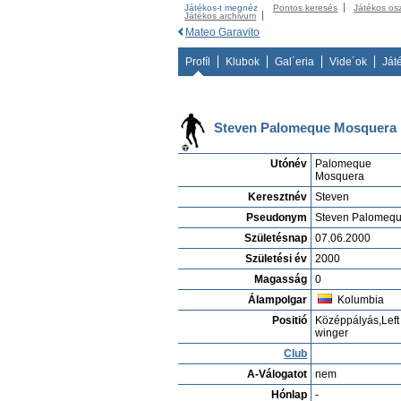
Játékos-t megnéz
Pontos keresés
Játékos os
Játékos archivum
Mateo Garavito
Profíl
Klubok
Gal´eria
Vide´ok
Ját
Steven Palomeque Mosquera
Utónév
Palomeque
Mosquera
Keresztnév
Steven
Pseudonym
Steven Palomeq
Születésnap
07.06.2000
Születési év
2000
Magasság
0
Álampolgar
Kolumbia
Positió
Középpályás,Left
winger
Club
A-Válogatot
nem
Hónlap
-