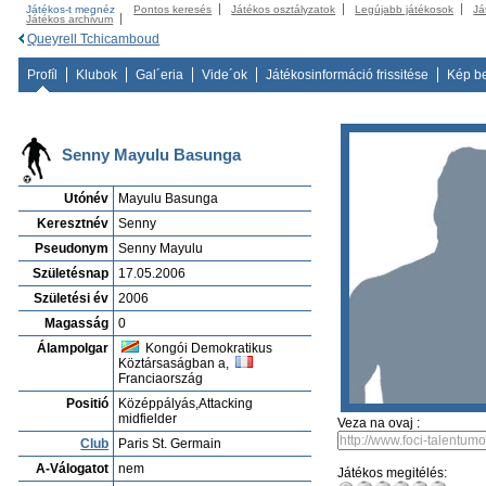
Játékos-t megnéz
Pontos keresés
Játékos osztályzatok
Legújabb játékosok
Já
Játékos archivum
Queyrell Tchicamboud
Profíl
Klubok
Gal´eria
Vide´ok
Játékosinformáció frissitése
Kép b
Senny Mayulu Basunga
Utónév
Mayulu Basunga
Keresztnév
Senny
Pseudonym
Senny Mayulu
Születésnap
17.05.2006
Születési év
2006
Magasság
0
Álampolgar
Kongói Demokratikus
Köztársaságban a,
Franciaország
Positió
Középpályás,Attacking
midfielder
Veza na ovaj :
Club
Paris St. Germain
A-Válogatot
nem
Játékos megitélés: