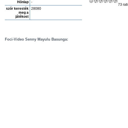
Hónlap
-
73 rat
szór keresték
28080
meg a
játékost
Foci-Video Senny Mayulu Basunga: