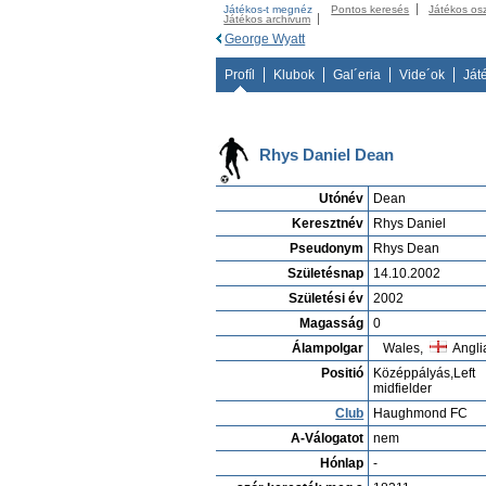
Játékos-t megnéz
Pontos keresés
Játékos os
Játékos archivum
George Wyatt
Profíl
Klubok
Gal´eria
Vide´ok
Ját
Rhys Daniel Dean
Utónév
Dean
Keresztnév
Rhys Daniel
Pseudonym
Rhys Dean
Születésnap
14.10.2002
Születési év
2002
Magasság
0
Álampolgar
Wales,
Angli
Positió
Középpályás,Left
midfielder
Club
Haughmond FC
A-Válogatot
nem
Hónlap
-