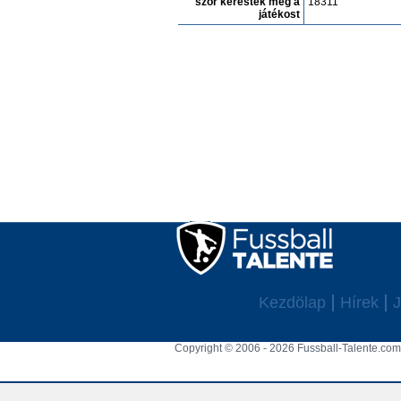
szór keresték meg a
18311
játékost
Kezdölap
Hírek
J
Copyright © 2006 - 2026 Fussball-Talente.com.