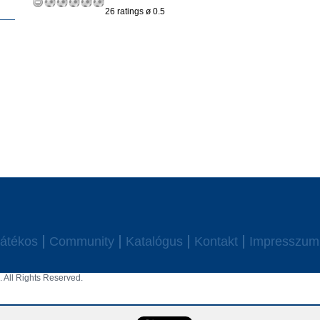
26 ratings ø 0.5
átékos
Community
Katalógus
Kontakt
Impresszum
 All Rights Reserved.