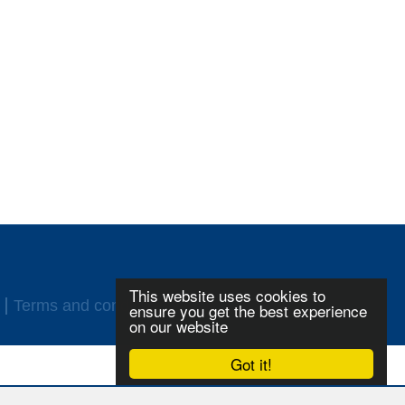
This website uses cookies to
Terms and conditions
Login
ensure you get the best experience
on our website
Got it!