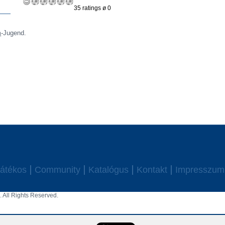
35 ratings ø 0
m
-Jugend.
átékos
Community
Katalógus
Kontakt
Impresszum
 All Rights Reserved.
aw