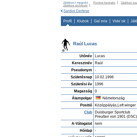
Játékos-t megnéz
Pontos keresés
Játékos os
Játékos archivum
Sardioi Dertese
Profíl
Klubok
Gal´eria
Vide´ok
Ját
Raúl Lucas
Utónév
Lucas
Keresztnév
Raúl
Pseudonym
-
Születésnap
10.02.1996
Születési év
1996
Magasság
0
Álampolgar
Németország
Positió
Középpályás,Left winger
Club
Duisburger Sportclub
Preußen von 1901 (DSC
A-Válogatot
nem
Hónlap
-