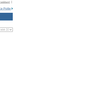
 találtam!
ce Poitie