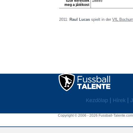
szór keresték
18895
meg a játékost
2011:
Raul Lucas
spielt in der
VfL Bochu
Kezdölap
Hírek
J
Copyright © 2006 - 2026 Fussball-Talente.com.
Cookie Consent plugin for the EU cookie l