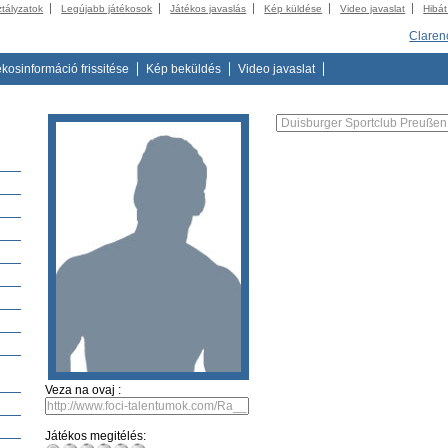
ztályzatok
Legújabb játékosok
Játékos javaslás
Kép küldése
Video javaslat
Hibát
Claren
ékosinformáció frissitése
Kép beküldés
Video javaslat
)
Veza na ovaj :
Játékos megitélés: