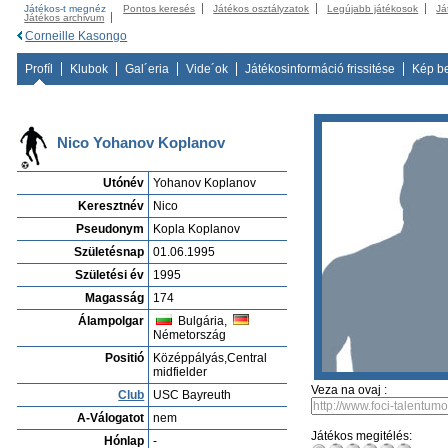
Játékos-t megnéz
Pontos keresés
Játékos osztályzatok
Legújabb játékosok
Já
Játékos archivum
Corneille Kasongo
Profíl
Klubok
Gal´eria
Vide´ok
Játékosinformáció frissitése
Kép b
Nico Yohanov Koplanov
Utónév
Yohanov Koplanov
Keresztnév
Nico
Pseudonym
Kopla Koplanov
Születésnap
01.06.1995
Születési év
1995
Magasság
174
Álampolgar
Bulgária,
Németország
Positió
Középpályás,Central
midfielder
Veza na ovaj :
Club
USC Bayreuth
A-Válogatot
nem
Játékos megitélés:
Hónlap
-