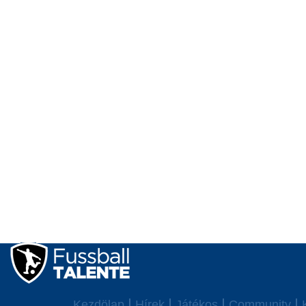
Kezdölap
Hírek
Játékos
Community