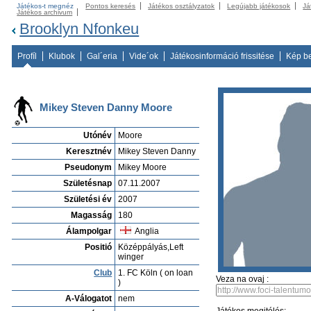
Játékos-t megnéz
Pontos keresés
Játékos osztályzatok
Legújabb játékosok
Já
Játékos archivum
Brooklyn Nfonkeu
Profíl
Klubok
Gal´eria
Vide´ok
Játékosinformáció frissitése
Kép b
Mikey Steven Danny Moore
Utónév
Moore
Keresztnév
Mikey Steven Danny
Pseudonym
Mikey Moore
Születésnap
07.11.2007
Születési év
2007
Magasság
180
Álampolgar
Anglia
Positió
Középpályás,Left
winger
Club
1. FC Köln ( on loan
Veza na ovaj :
)
A-Válogatot
nem