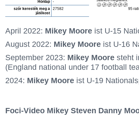
Játékos megitélés:
Hónlap
-
szór keresték meg a
27582
95 rat
játékost
April 2022:
Mikey Moore
ist U-15 Nati
August 2022:
Mikey Moore
ist U-16 N
September 2023:
Mikey Moore
steht 
(England national under 17 football te
2024:
Mikey Moore
ist U-19 National
Foci-Video Mikey Steven Danny Moo