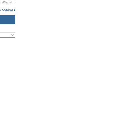
 találtam!
 Vybíral