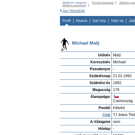
Játékos-t megnéz
Pontos keresés
Játékos os
Játékos archivum
Jan Hlaváček
Profíl
Klubok
Gal´eria
Vide´ok
Ját
Michael Malý
Utónév
Malý
Keresztnév
Michael
Pseudonym
-
Születésnap
21.02.1992
Születési év
1992
Magasság
179
Álampolgar
Csehország
Positió
Hátvéd
Club
TJ Jiskra Tř
A-Válogatot
nem
Hónlap
-