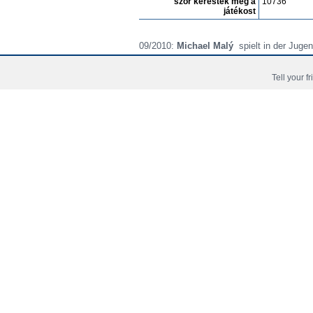
szór keresték meg a
10736
játékost
09/2010:
Michael Malý
spielt in der Jug
Tell your f
Kezdölap
Hírek
J
Copyright © 2006 - 2026 Fussball-Talente.com.