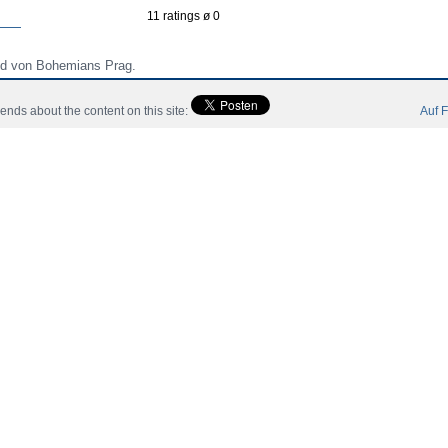
11 ratings ø 0
end von Bohemians Prag.
riends about the content on this site:
Auf F
átékos
Community
Katalógus
Kontakt
Impresszum
 All Rights Reserved.