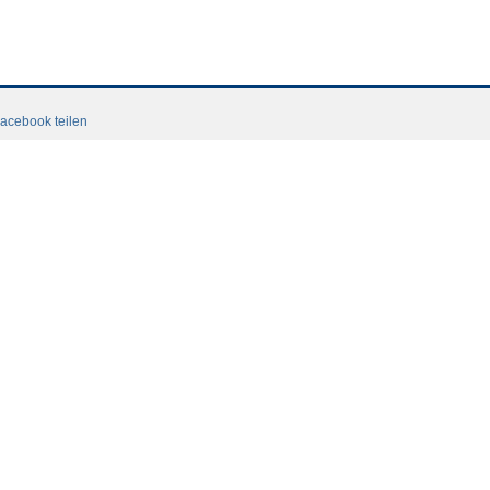
acebook teilen
Terms and conditions
Login