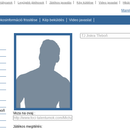
ztályzatok
Legújabb játékosok
Játékos javaslás
Kép küldése
Video javaslat
Hibát
Marek
ékosinformáció frissitése
Kép beküldés
Video javaslat
eboň
Veza na ovaj :
Játékos megitélés: