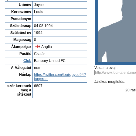
Játékos-t megnéz
Pontos keresés
Játékos osztályzatok
Legújabb játékosok
Já
Játékos archivum
Bradley Fraser
Profíl
Klubok
Gal´eria
Vide´ok
Játékosinformáció frissitése
Kép b
Louis Joyce
Utónév
Joyce
Keresztnév
Louis
Pseudonym
-
Születésnap
04.08.1994
Születési év
1994
Magasság
0
Álampolgar
Anglia
Positió
Csatár
Club
Banbury United FC
A-Válogatot
nem
Veza na ovaj :
Hónlap
https://twitter.com/louisjoyce94?
lang=de
Játékos megitélés: