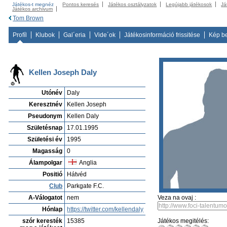
Játékos-t megnéz
Pontos keresés
Játékos osztályzatok
Legújabb játékosok
Já
Játékos archivum
Tom Brown
Profíl
Klubok
Gal´eria
Vide´ok
Játékosinformáció frissitése
Kép b
Kellen Joseph Daly
Utónév
Daly
Keresztnév
Kellen Joseph
Pseudonym
Kellen Daly
Születésnap
17.01.1995
Születési év
1995
Magasság
0
Álampolgar
Anglia
Positió
Hátvéd
Club
Parkgate F.C.
A-Válogatot
nem
Veza na ovaj :
Hónlap
https://twitter.com/kellendaly
szór keresték
15385
Játékos megitélés: