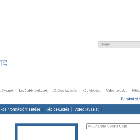
UNITY
KATALÓGUS
KONTAKT
IMPRESSZUM
TERMS AND CONDITI
ztályzatok
Legújabb játékosok
Játékos javaslás
Kép küldése
Video javaslat
Hibát
Barakat Al
ékosinformáció frissitése
Kép beküldés
Video javaslat