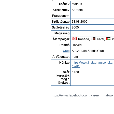
Utónév
Matouk
Keresztnév
Kareem
Pseudonym
-
Születésnap
13.08.2005
Születési év
2005
Magasság
0
Álampolgar
Kanada,
Katar,
P
Positió
Hátvéd
Club
Al-Gharafa Sports Club
A-Válogatot
nem
Hónlap
https://www.instagram.com/k
hl=de
szór
6720
keresték
meg a
játékost
https://www.facebook.com/kareem.matouk