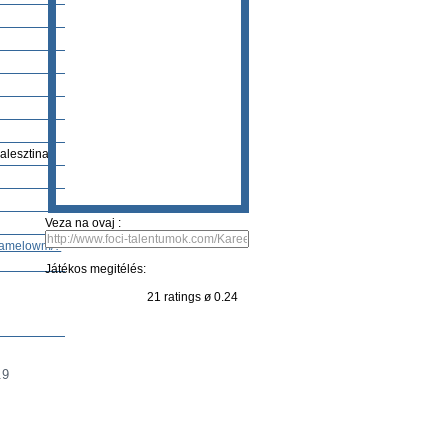
alesztina
Veza na ovaj :
aramelowm/?
Játékos megitélés:
21 ratings ø 0.24
.9