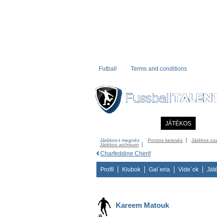
Futball
Terms and conditions
KEZDÖLAP
HÍREK
JÁTÉKOS
COMM
Játékos-t megnéz
Pontos keresés
Játékos os
Játékos archivum
Charfeddine Cherif
Profíl
Klubok
Gal´eria
Vide´ok
Ját
Kareem Matouk