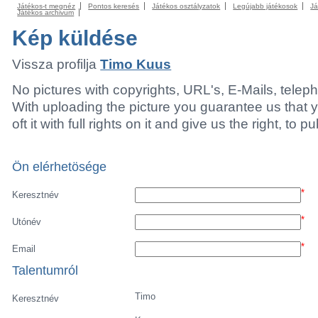
Játékos-t megnéz
Pontos keresés
Játékos osztályzatok
Legújabb játékosok
Já
Játékos archivum
Kép küldése
Vissza profilja
Timo Kuus
No pictures with copyrights, URL's, E-Mails, tele
With uploading the picture you guarantee us that 
oft it with full rights on it and give us the right, to p
Ön elérhetösége
*
Keresztnév
*
Utónév
*
Email
Talentumról
Timo
Keresztnév