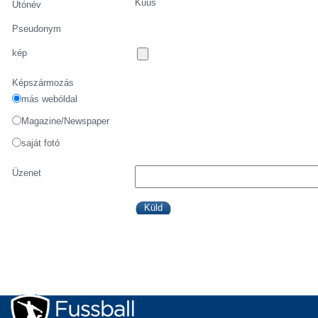
Kuus
Utónév
Pseudonym
kép
Képszármozás
más webóldal
Magazine/Newspaper
saját fotó
Üzenet