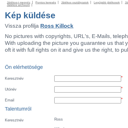
Játékos-t megnéz
Pontos keresés
Játékos osztályzatok
Legújabb játékosok
Já
Játékos archivum
Kép küldése
Vissza profilja
Ross Killock
No pictures with copyrights, URL's, E-Mails, tele
With uploading the picture you guarantee us that 
oft it with full rights on it and give us the right, to p
Ön elérhetösége
*
Keresztnév
*
Utónév
*
Email
Talentumról
Ross
Keresztnév