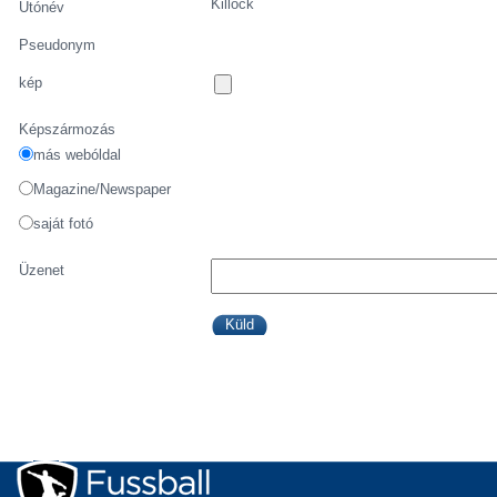
Killock
Utónév
Pseudonym
kép
Képszármozás
más webóldal
Magazine/Newspaper
saját fotó
Üzenet