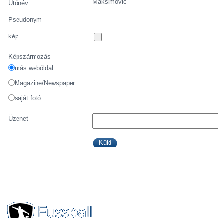
Maksimović
Utónév
Pseudonym
kép
Képszármozás
más webóldal
Magazine/Newspaper
saját fotó
Üzenet