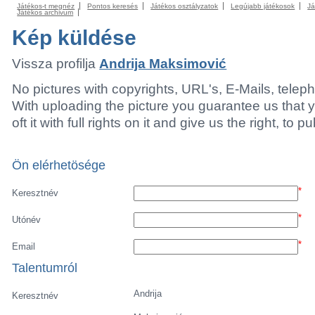
Játékos-t megnéz
Pontos keresés
Játékos osztályzatok
Legújabb játékosok
Já
Játékos archivum
Kép küldése
Vissza profilja
Andrija Maksimović
No pictures with copyrights, URL's, E-Mails, tele
With uploading the picture you guarantee us that 
oft it with full rights on it and give us the right, to p
Ön elérhetösége
*
Keresztnév
*
Utónév
*
Email
Talentumról
Andrija
Keresztnév