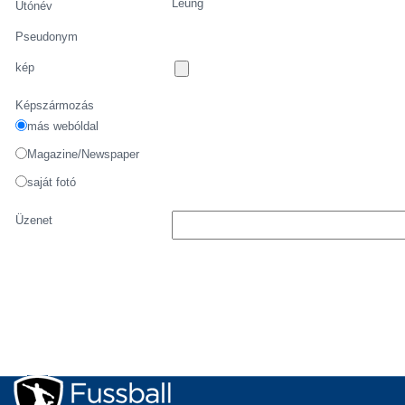
Leung
Utónév
Pseudonym
kép
Képszármozás
más webóldal
Magazine/Newspaper
saját fotó
Üzenet