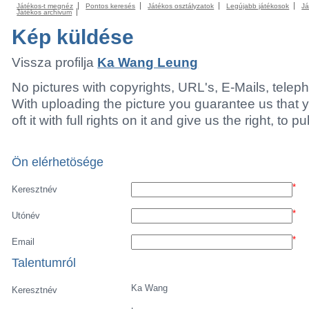
Játékos-t megnéz
Pontos keresés
Játékos osztályzatok
Legújabb játékosok
Já
Játékos archivum
Kép küldése
Vissza profilja
Ka Wang Leung
No pictures with copyrights, URL's, E-Mails, tele
With uploading the picture you guarantee us that 
oft it with full rights on it and give us the right, to p
Ön elérhetösége
*
Keresztnév
*
Utónév
*
Email
Talentumról
Ka Wang
Keresztnév