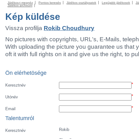
Játékos-t megnéz
Pontos keresés
Játékos osztályzatok
Legújabb játékosok
Já
Játékos archivum
Kép küldése
Vissza profilja
Rokib Choudhury
No pictures with copyrights, URL's, E-Mails, tele
With uploading the picture you guarantee us that 
oft it with full rights on it and give us the right, to p
Ön elérhetösége
*
Keresztnév
*
Utónév
*
Email
Talentumról
Rokib
Keresztnév