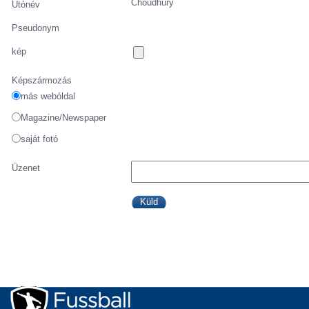
Choudhury
Utónév
Pseudonym
kép
Képszármozás
más webóldal
Magazine/Newspaper
saját fotó
Üzenet