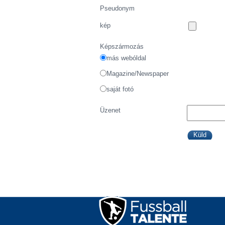
Pseudonym
kép
Képszármozás
más webóldal
Magazine/Newspaper
saját fotó
Üzenet