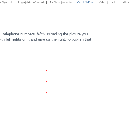
ztályzatok
Legújabb játékosok
Játékos javaslás
Kép küldése
Video javaslat
Hibát
s, telephone numbers. With uploading the picture you
th full rights on it and give us the right, to publish that
*
*
*