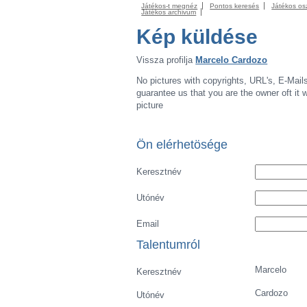
Játékos-t megnéz
Pontos keresés
Játékos os
Játékos archivum
Kép küldése
Vissza profilja
Marcelo Cardozo
No pictures with copyrights, URL's, E-Mail
guarantee us that you are the owner oft it wi
picture
Ön elérhetösége
Keresztnév
Utónév
Email
Talentumról
Marcelo
Keresztnév
Cardozo
Utónév