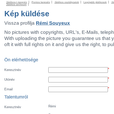
Játékos-t megnéz
Pontos keresés
Játékos osztályzatok
Legújabb játékosok
Já
Játékos archivum
Kép küldése
Vissza profilja
Rémi Souyeux
No pictures with copyrights, URL's, E-Mails, tele
With uploading the picture you guarantee us that 
oft it with full rights on it and give us the right, to p
Ön elérhetösége
*
Keresztnév
*
Utónév
*
Email
Talentumról
Rémi
Keresztnév