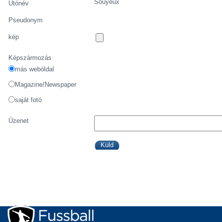
Souyeux
Utónév
Pseudonym
kép
Képszármozás
más webóldal
Magazine/Newspaper
saját fotó
Üzenet