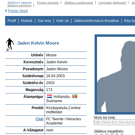
Játékos-t megnéz
Pontos keresés
Játékos osztályzatok
Legújabb játékosok
Já
Játékos archivum
Tyrese Voort
Profíl
Klubok
Gal´eria
Vide´ok
Játékosinformáció frissitése
Kép b
Jaden Kelvin Moore
Utónév
Moore
Keresztnév
Jaden Kelvin
Pseudonym
Jaden Moore
Születésnap
16.04.2003
Születési év
2003
Magasság
173
Álampolgar
Hollandia,
Suriname
Positió
Középpályás,Central
midfielder
Veza na ovaj :
Club
FC Twente / Heracles
Academie
A-Válogatot
nem
Játékos megitélés: