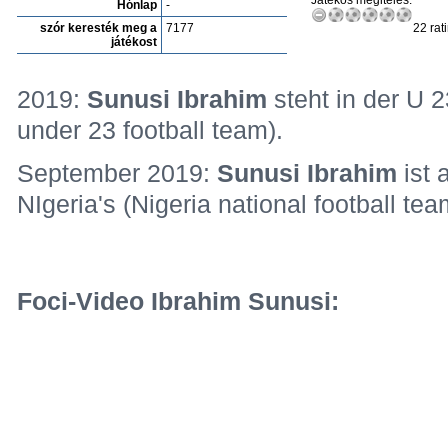
Játékos megitélés:
Hónlap
-
szór keresték meg a
7177
22 rat
játékost
2019:
Sunusi Ibrahim
steht in der U 2
under 23 football team).
September 2019:
Sunusi Ibrahim
ist 
NIgeria's (Nigeria national football tea
Foci-Video Ibrahim Sunusi: