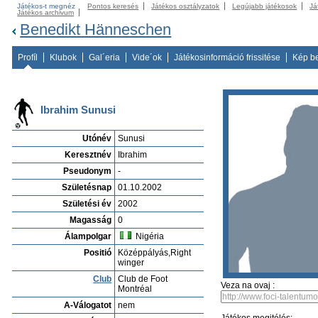
Játékos-t megnéz
Pontos keresés
Játékos osztályzatok
Legújabb játékosok
Já
Játékos archivum
Benedikt Hänneschen
Profíl
Klubok
Gal´eria
Vide´ok
Játékosinformáció frissitése
Kép b
Ibrahim Sunusi
Utónév
Sunusi
Keresztnév
Ibrahim
Pseudonym
-
Születésnap
01.10.2002
Születési év
2002
Magasság
0
Álampolgar
Nigéria
Positió
Középpályás,Right
winger
Club
Club de Foot
Veza na ovaj :
Montréal
A-Válogatot
nem