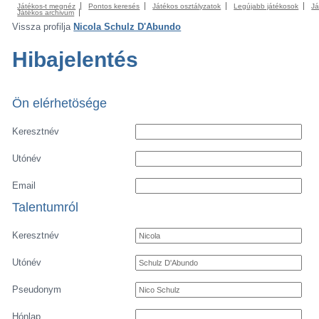
Játékos-t megnéz
Pontos keresés
Játékos osztályzatok
Legújabb játékosok
Já
Játékos archivum
Vissza profilja
Nicola Schulz D'Abundo
Hibajelentés
Ön elérhetösége
Keresztnév
Utónév
Email
Talentumról
Keresztnév
Utónév
Pseudonym
Hónlap