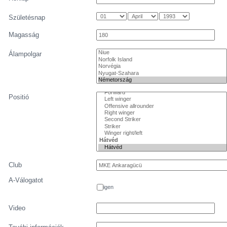
Születésnap
Magasság
Álampolgar
Positió
Club
A-Válogatot
igen
Video