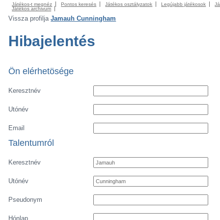
Játékos-t megnéz
Pontos keresés
Játékos osztályzatok
Legújabb játékosok
Já
Játékos archivum
Vissza profilja
Jamauh Cunningham
Hibajelentés
Ön elérhetösége
Keresztnév
Utónév
Email
Talentumról
Keresztnév
Utónév
Pseudonym
Hónlap