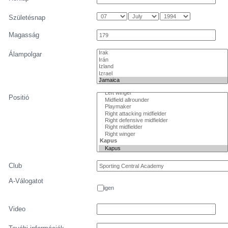
Születésnap
Magasság
Álampolgar
Positió
Club
A-Válogatot
igen
Video