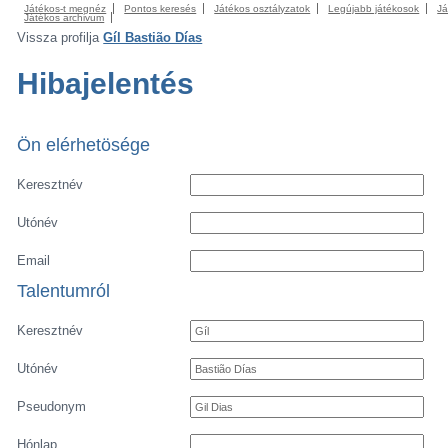
Játékos-t megnéz
Pontos keresés
Játékos osztályzatok
Legújabb játékosok
Já
Játékos archivum
Vissza profilja
Gíl Bastião Días
Hibajelentés
Ön elérhetösége
Keresztnév
Utónév
Email
Talentumról
Keresztnév
Utónév
Pseudonym
Hónlap