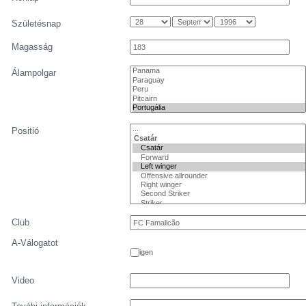
Születésnap
Magasság
Álampolgar
Positió
Club
A-Válogatot
igen
Video