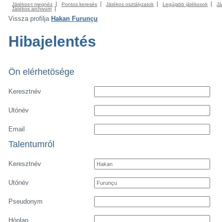
Játékos-t megnéz
Pontos keresés
Játékos osztályzatok
Legújabb játékosok
Já
Játékos archivum
Vissza profilja
Hakan Furunçu
Hibajelentés
Ön elérhetösége
Keresztnév
Utónév
Email
Talentumról
Keresztnév
Utónév
Pseudonym
Hónlap