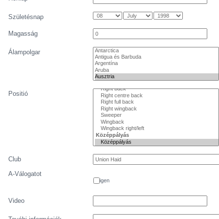
Születésnap
Magasság
Álampolgar
Positió
Club
A-Válogatot
igen
Video