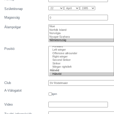
Születésnap
Magasság
Álampolgar
Positió
Club
A-Válogatot
igen
Video