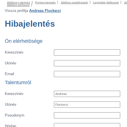
Játékos-t megnéz
Pontos keresés
Játékos osztályzatok
Legújabb játékosok
Já
Játékos archivum
Vissza profilja
Andreas Flockerzi
Hibajelentés
Ön elérhetösége
Keresztnév
Utónév
Email
Talentumról
Keresztnév
Utónév
Pseudonym
Hónlap