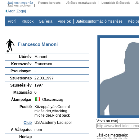
Játékos-t megnéz
Pontos keresés
Játékos osztályzatok
Legújabb játékosok
Já
Játékos archivum
Aron Zogaj
Profíl
Klubok
Gal´eria
Vide´ok
Játékosinformáció frissitése
Kép b
Francesco Manoni
Utónév
Manoni
Keresztnév
Francesco
Pseudonym
-
Születésnap
22.03.1997
Születési év
1997
Magasság
0
Álampolgar
Olaszország
Positió
Középpályás,Central
midfielder,Attacking
midfielder,Right back
Veza na ovaj :
Club
US Academy Ladispoli
A-Válogatot
nem
Játékos megitélés:
Hónlap
-