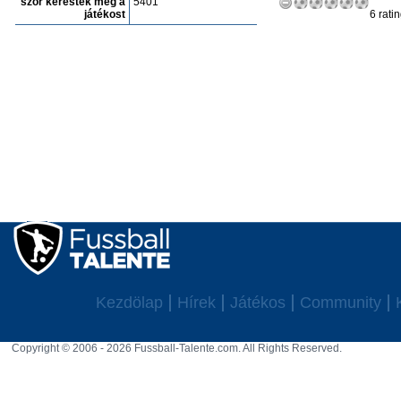
szór keresték meg a
5401
játékost
6 rati
Kezdölap
Hírek
Játékos
Community
Copyright © 2006 - 2026 Fussball-Talente.com. All Rights Reserved.