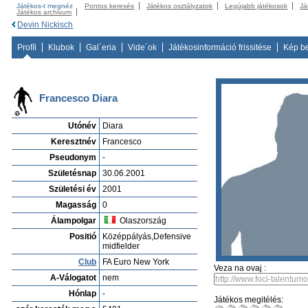
Játékos-t megnéz
Pontos keresés
Játékos osztályzatok
Legújabb játékosok
Já
Játékos archivum
Devin Nickisch
Profíl
Klubok
Gal´eria
Vide´ok
Játékosinformáció frissitése
Kép b
Francesco Diara
Utónév
Diara
Keresztnév
Francesco
Pseudonym
-
Születésnap
30.06.2001
Születési év
2001
Magasság
0
Álampolgar
Olaszország
Positió
Középpályás,Defensive
midfielder
Club
FA Euro New York
Veza na ovaj :
A-Válogatot
nem
Hónlap
-
Játékos megitélés: