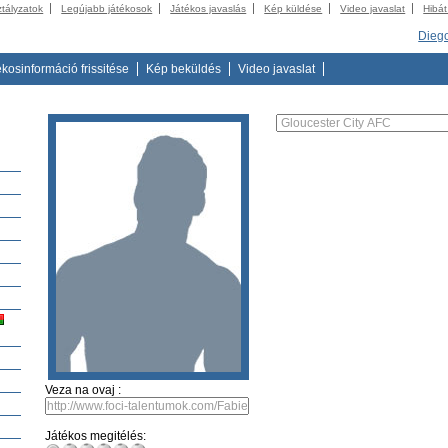
ztályzatok
Legújabb játékosok
Játékos javaslás
Kép küldése
Video javaslat
Hibát
Diego
ékosinformáció frissitése
Kép beküldés
Video javaslat
Veza na ovaj :
Játékos megitélés: