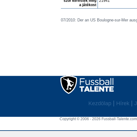
szór keresték meg
21941
a játékost
07/2010: Der an US Boulogne-sur-Mer aus
Kezdölap
Hírek
J
Copyright © 2006 - 2026 Fussball-Talente.com.
Cookie Consent plugin for the EU cookie l