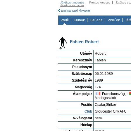
Játékos-t megnéz
Pontos keresés
Játékos os
Játékos archivum
Emmanuel Riviere
Profíl
Klubok
Gal´eria
Vide´ok
Ját
Fabien Robert
Utónév
Robert
Keresztnév
Fabien
Pseudonym
-
Születésnap
06.01.1989
Születési év
1989
Magasság
174
Álampolgar
Franciaország,
Madagaszkár
Positió
Csatár,Striker
Club
Gloucester City AFC
A-Válogatot
nem
Hónlap
-