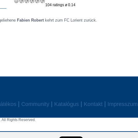
104 ratings ø 0.14
geliehene
Fabien Robert
kehrt zum
FC Lorient zurück.
átékos
Community
Katalógus
Kontakt
Impresszum
 All Rights Reserved.
aw