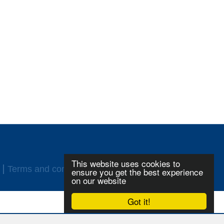
This website uses cookies to
Terms and conditions
Login
ensure you get the best experience
on our website
Got it!