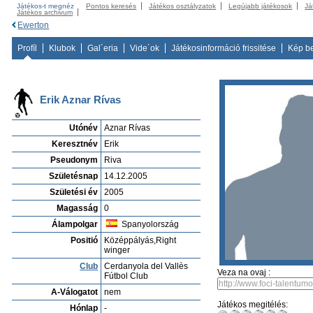
Játékos-t megnéz
Pontos keresés
Játékos osztályzatok
Legújabb játékosok
Já
Játékos archivum
Ewerton
Profíl
Klubok
Gal´eria
Vide´ok
Játékosinformáció frissitése
Kép b
Erik Aznar Rívas
Utónév
Aznar Rívas
Keresztnév
Erik
Pseudonym
Riva
Születésnap
14.12.2005
Születési év
2005
Magasság
0
Álampolgar
Spanyolország
Positió
Középpályás,Right
winger
Club
Cerdanyola del Vallès
Veza na ovaj :
Fútbol Club
A-Válogatot
nem
Játékos megitélés:
Hónlap
-