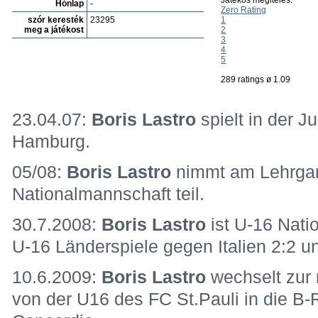
Játékos megitélés:
Hónlap
-
Zero Rating
szór keresték
23295
1
meg a játékost
2
3
4
5
289 ratings ø 1.09
23.04.07:
Boris Lastro
spielt in der J
Hamburg.
05/08:
Boris Lastro
nimmt am Lehrgan
Nationalmannschaft teil.
30.7.2008:
Boris Lastro
ist U-16 Natio
U-16 Länderspiele gegen Italien 2:2 
10.6.2009:
Boris Lastro
wechselt zur
von der U16 des FC St.Pauli in die B