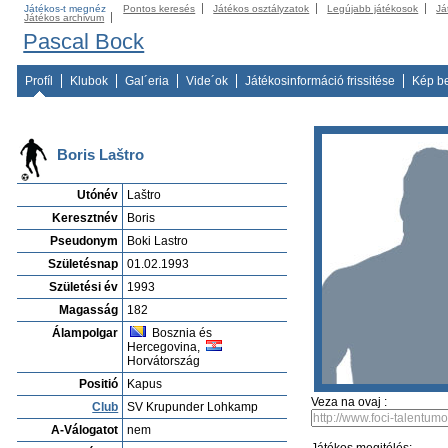
Játékos-t megnéz
Pontos keresés
Játékos osztályzatok
Legújabb játékosok
Já
Játékos archivum
Pascal Bock
Profíl
Klubok
Gal´eria
Vide´ok
Játékosinformáció frissitése
Kép b
Boris Laštro
Utónév
Laštro
Keresztnév
Boris
Pseudonym
Boki Lastro
Születésnap
01.02.1993
Születési év
1993
Magasság
182
Álampolgar
Bosznia és
Hercegovina,
Horvátország
Positió
Kapus
Veza na ovaj :
Club
SV Krupunder Lohkamp
A-Válogatot
nem