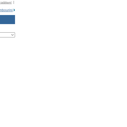
 találtam!
mbourini