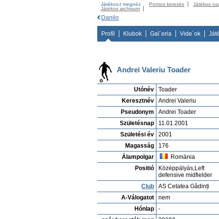
Játékos-t megnéz
Pontos keresés
Játékos os
Játékos archivum
Danilo
Profíl
Klubok
Gal´eria
Vide´ok
Ját
Andrei Valeriu Toader
Utónév
Toader
Keresztnév
Andrei Valeriu
Pseudonym
Andrei Toader
Születésnap
11.01.2001
Születési év
2001
Magasság
176
Álampolgar
Románia
Positió
Középpályás,Left
defensive midfielder
Club
AS Cetatea Gâdinți
A-Válogatot
nem
Hónlap
-