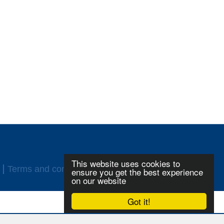
This website uses cookies to
Terms and conditions
Login
ensure you get the best experience
on our website
Got it!