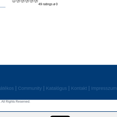
49 ratings ø 0
átékos
Community
Katalógus
Kontakt
Impresszum
 All Rights Reserved.
aw