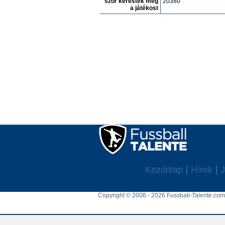
szór keresték meg
20380
a játékost
Kezdölap
Hírek
J
Copyright © 2006 - 2026 Fussball-Talente.com.
Cookie Consent plugin for the EU cookie l