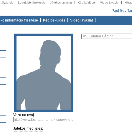
ztályzatok
Legújabb játékosok
Játékos javaslás
Kép küldése
Video javaslat
Hibát
Paul Guy Ta
ékosinformáció frissitése
Kép beküldés
Video javaslat
Veza na ovaj :
Játékos megitélés: