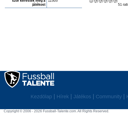
szór keresték meg a
11505
játékost
51 rat
Kezdölap
Hírek
Játékos
Community
Copyright © 2006 - 2026 Fussball-Talente.com. All Rights Reserved.