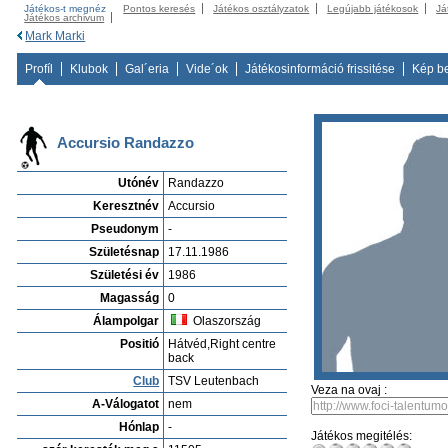
Játékos-t megnéz
Pontos keresés
Játékos osztályzatok
Legújabb játékosok
Já
Játékos archivum
Mark Marki
Profíl
Klubok
Gal´eria
Vide´ok
Játékosinformáció frissitése
Kép b
Accursio Randazzo
Utónév
Randazzo
Keresztnév
Accursio
Pseudonym
-
Születésnap
17.11.1986
Születési év
1986
Magasság
0
Álampolgar
Olaszország
Positió
Hátvéd,Right centre
back
Club
TSV Leutenbach
Veza na ovaj :
A-Válogatot
nem
Hónlap
-
Játékos megitélés: