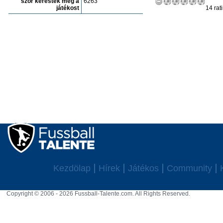
szór keresték meg a
6263
játékost
14 rat
Kezdölap
Hírek
Játékos
Community
Copyright © 2006 - 2026 Fussball-Talente.com. All Rights Reserved.