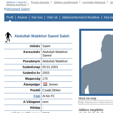
Játékos-t megnéz
Pontos keresés
Játékos osztályzatok
Legújabb játékosok
Já
Játékos archivum
Mohamed Salem
Profíl
Klubok
Gal´eria
Vide´ok
Játékosinformáció frissitése
Kép b
Abdullah Mabkhot Saeed Saleh
Utónév
Saleh
Keresztnév
Abdullah Mabkhot
Saeed
Pseudonym
Abdullah Mabkhot
Születésnap
05.01.2003
Születési év
2003
Magasság
170
Álampolgar
Jemen
Positió
Csatár,Striker
Club
Al Ain FC
Veza na ovaj :
A-Válogatot
nem
Hónlap
-
Játékos megitélés: