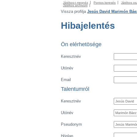
Játékos-t megnéz
Pontos keresés
Játékos os
Játékos archivum
Vissza profilja
Jesús David Marimón Báe
Hibajelentés
Ön elérhetösége
Keresztnév
Utónév
Email
Talentumról
Keresztnév
Utónév
Pseudonym
Hónlap