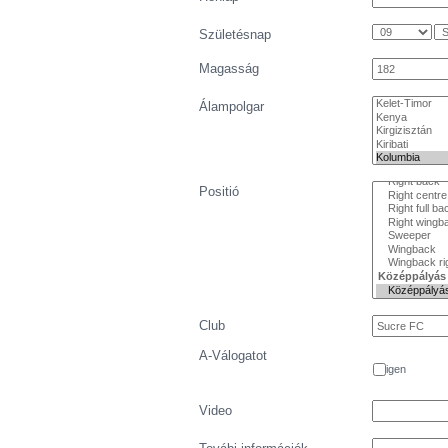
Születésnap
Magasság
Álampolgar
Positió
Club
A-Válogatot
igen
Video