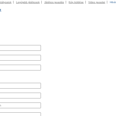
ztályzatok
Legújabb játékosok
Játékos javaslás
Kép küldése
Video javaslat
Hibát
z