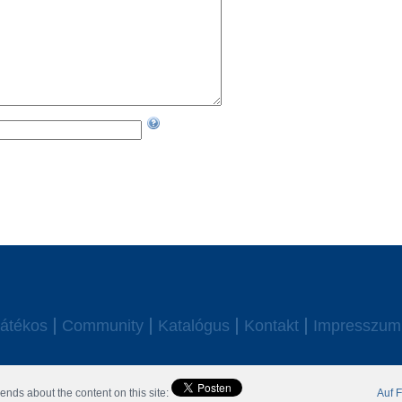
átékos
Community
Katalógus
Kontakt
Impresszum
 All Rights Reserved.
riends about the content on this site:
Auf F