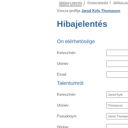
Játékos-t megnéz
Pontos keresés
Játékos os
Játékos archivum
Vissza profilja
Jared Kyle Thompson
Hibajelentés
Ön elérhetösége
Keresztnév
Utónév
Email
Talentumról
Keresztnév
Utónév
Pseudonym
Hónlap