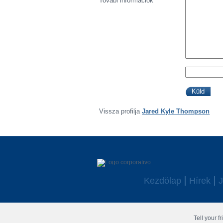
Továbi információk
Vissza profilja
Jared Kyle Thompson
Kezdölap
Hírek
J
Copyright © 2006 - 2026 Fussball-Talente.com.
Tell your f