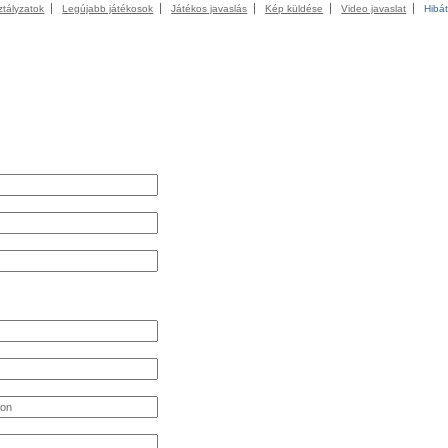
ztályzatok
Legújabb játékosok
Játékos javaslás
Kép küldése
Video javaslat
Hibát