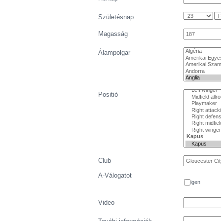
Születésnap
Magasság
Álampolgar
Positió
Club
A-Válogatot
igen
Video