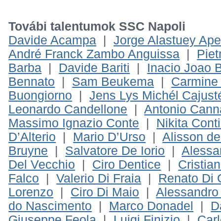
Továbi talentumok SSC Napoli
Davide Acampa
|
Jorge Alastuey Ape
André Franck Zambo Anguissa
|
Piet
Barba
|
Davide Bariti
|
Inacio Joao B
Bennato
|
Sam Beukema
|
Carmine 
Buongiorno
|
Jens Lys Michél Cajust
Leonardo Candellone
|
Antonio Cann
Massimo Ignazio Conte
|
Nikita Cont
D’Alterio
|
Mario D’Urso
|
Alisson d
Bruyne
|
Salvatore De Iorio
|
Alessa
Del Vecchio
|
Ciro Dentice
|
Cristian
Falco
|
Valerio Di Fraia
|
Renato Di 
Lorenzo
|
Ciro Di Maio
|
Alessandro
do Nascimento
|
Marco Donadel
|
D
Giuseppe Feola
|
Luigi Finizio
|
Carl