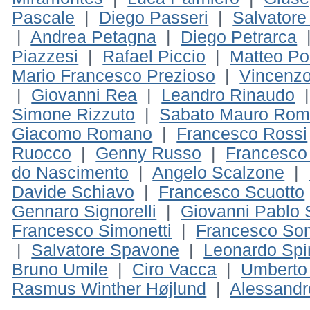
Pascale
|
Diego Passeri
|
Salvatore 
|
Andrea Petagna
|
Diego Petrarca
Piazzesi
|
Rafael Piccio
|
Matteo Po
Mario Francesco Prezioso
|
Vincenzo
|
Giovanni Rea
|
Leandro Rinaudo
Simone Rizzuto
|
Sabato Mauro Ro
Giacomo Romano
|
Francesco Rossi
Ruocco
|
Genny Russo
|
Francesco
do Nascimento
|
Angelo Scalzone
|
Davide Schiavo
|
Francesco Scuotto
Gennaro Signorelli
|
Giovanni Pablo 
Francesco Simonetti
|
Francesco S
|
Salvatore Spavone
|
Leonardo Spi
Bruno Umile
|
Ciro Vacca
|
Umberto 
Rasmus Winther Højlund
|
Alessandr