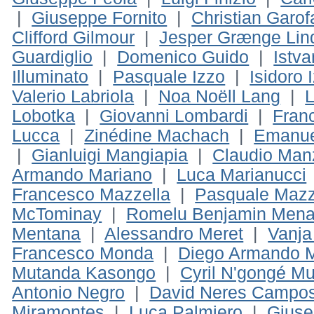
|
Giuseppe Fornito
|
Christian Garof
Clifford Gilmour
|
Jesper Grænge Lin
Guardiglio
|
Domenico Guido
|
Istv
Illuminato
|
Pasquale Izzo
|
Isidoro 
Valerio Labriola
|
Noa Noëll Lang
|
L
Lobotka
|
Giovanni Lombardi
|
Fran
Lucca
|
Zinédine Machach
|
Emanue
|
Gianluigi Mangiapia
|
Claudio Man
Armando Mariano
|
Luca Marianucci
Francesco Mazzella
|
Pasquale Mazz
McTominay
|
Romelu Benjamin Mena
Mentana
|
Alessandro Meret
|
Vanja
Francesco Monda
|
Diego Armando M
Mutanda Kasongo
|
Cyril N'gongé M
Antonio Negro
|
David Neres Campo
Miramontes
|
Luca Palmiero
|
Giuse