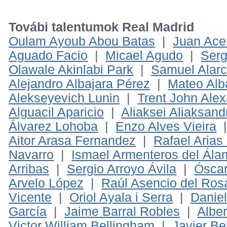
Továbi talentumok Real Madrid
Oulam Ayoub Abou Batas
|
Juan Ace
Aguado Facio
|
Micael Agudo
|
Serg
Olawale Akinlabi Park
|
Samuel Alar
Alejandro Albajara Pérez
|
Mateo Alb
Alekseyevich Lunin
|
Trent John Alex
Alguacil Aparicio
|
Aliaksei Aliaksan
Álvarez Lohoba
|
Enzo Alves Vieira
Aitor Arasa Fernandez
|
Rafael Aria
Navarro
|
Ismael Armenteros del Ála
Arribas
|
Sergio Arroyo Ávila
|
Óscar
Arvelo López
|
Raúl Asencio del Ros
Vicente
|
Oriol Ayala i Serra
|
Danie
García
|
Jaime Barral Robles
|
Alber
Victor William Bellingham
|
Javier B