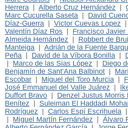
Herrera
|
Alberto Cruz Hernández
|
Marc Cucurella Saseta
|
David Cuen
Díaz-Guerra
|
Victor Cuevas Lopez
Valentín Díaz Ros
|
Francisco Javier
Almeida Hernández
|
Robbert de Brui
Manteiga
|
Adrián de la Fuente Barqui
Peña
|
David de la Víbora Bonilla
|
|
Marco de las Sias López
|
Diego d
Benjamín de Sant'Ana Balbinot
|
Mar
Escobar
|
Miguel del Toro Murcia
|
F
José Emmanuel del Valle Juárez
|
Ik
Duffort Bravo
|
Denzel Justus Morris
Benítez
|
Suleiman El Haddadi Moh
Rodríguez
|
Carlos Espí Escrihuela
|
Miguel Martín Fernández
|
Álvaro 
Alberto Fernández García
|
Jorge Fe