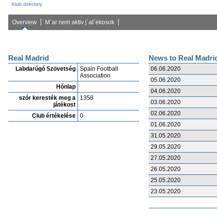
Klub directory
Overview
M´ar nem aktiv j´at´ekosok
Real Madrid
News to Real Madri
Labdarúgó Szövetség
Spain Football
06.06.2020
Association
05.06.2020
Hónlap
04.06.2020
szór keresték meg a
1358
03.06.2020
játékost
02.06.2020
Club értékelése
0
01.06.2020
31.05.2020
29.05.2020
27.05.2020
26.05.2020
25.05.2020
23.05.2020