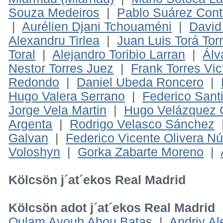
Souza Medeiros
|
Pablo Suárez Cont
|
Aurélien Djani Tchouaméni
|
David
Alexandru Tirlea
|
Juan Luis Torá Tor
Toral
|
Alejandro Toribio Larran
|
Álv
Nestor Torres Juez
|
Frank Torres Vic
Redondo
|
Daniel Ubeda Roncero
|
Hugo Valera Serrano
|
Federico Sant
Jorge Vela Martin
|
Hugo Velázquez G
Argenta
|
Rodrigo Velasco Sánchez
Galvan
|
Federico Vicente Olivera N
Voloshyn
|
Gorka Zabarte Moreno
|
Kölcsön j´at´ekos Real Madrid
Kölcsön adot j´at´ekos Real Madrid
Oulam Ayoub Abou Batas
|
Andriy Al