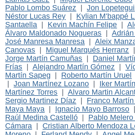
Pablo Lombo Suárez
|
Jon Lopetegui
Néstor Lucas Rey
|
Kylian M'bappé L
Santaella
|
Kevin Machín Felipe
|
Al
Álvaro Maldonado Nogueras
|
Adrián
José Manresa Manresa
|
Aleix Manza
Canovas
|
Miguel Marqués Herranz
Jorge Martín Camuñas
|
Daniel Martí
Frías
|
Alejandro Martín Gómez
|
Ví
Martín Sapeg
|
Roberto Martín Uruel
|
Joan Martínez Lozano
|
Iker Mart
Martínez Torres
|
Alvaro Martin Alcan
Sergio Martinez Díaz
|
Franco Martí
Maya Maya
|
Ignacio Mayo Barroso
Raúl Medina Castelló
|
Pablo Meler
Cámara
|
Cristian Alberto Mendoza 
Moreno
|
Ferland Mendy
|
Angel M