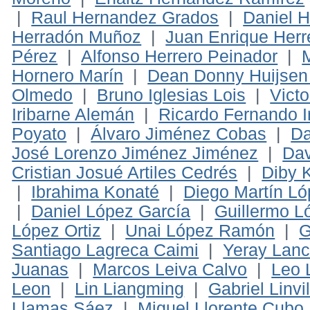
|
Raul Hernandez Grados
|
Daniel 
Herradón Muñoz
|
Juan Enrique Herr
Pérez
|
Alfonso Herrero Peinador
|
Hornero Marín
|
Dean Donny Huijsen
Olmedo
|
Bruno Iglesias Lois
|
Victo
Iribarne Alemán
|
Ricardo Fernando I
Poyato
|
Álvaro Jiménez Cobas
|
Da
José Lorenzo Jiménez Jiménez
|
Dav
Cristian Josué Artiles Cedrés
|
Diby 
|
Ibrahima Konaté
|
Diego Martín L
|
Daniel López García
|
Guillermo L
López Ortiz
|
Unai López Ramón
|
G
Santiago Lagreca Caimi
|
Yeray Lan
Juanas
|
Marcos Leiva Calvo
|
Leo 
Leon
|
Lin Liangming
|
Gabriel Linvi
Llamas Sáez
|
Miguel Llorente Cubo