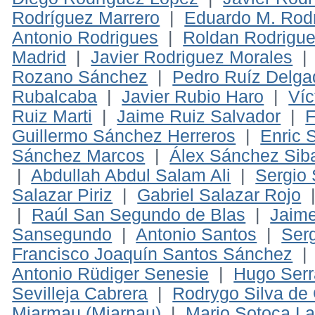
Rodríguez Marrero
|
Eduardo M. Rod
Antonio Rodrigues
|
Roldan Rodrigue
Madrid
|
Javier Rodriguez Morales
Rozano Sánchez
|
Pedro Ruíz Delga
Rubalcaba
|
Javier Rubio Haro
|
Víc
Ruiz Marti
|
Jaime Ruiz Salvador
|
F
Guillermo Sánchez Herreros
|
Enric 
Sánchez Marcos
|
Álex Sánchez Sib
|
Abdullah Abdul Salam Ali
|
Sergio 
Salazar Piriz
|
Gabriel Salazar Rojo
|
Raúl San Segundo de Blas
|
Jaim
Sansegundo
|
Antonio Santos
|
Ser
Francisco Joaquín Santos Sánchez
Antonio Rüdiger Senesie
|
Hugo Ser
Sevilleja Cabrera
|
Rodrygo Silva de
Miarmau (Miarnau)
|
Mario Sotoca L