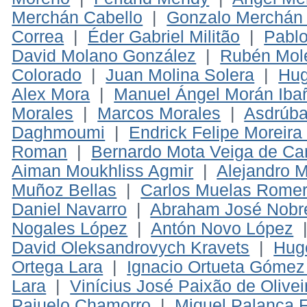
Merchán Cabello
|
Gonzalo Merchán 
Correa
|
Éder Gabriel Militão
|
Pabl
David Molano González
|
Rubén Mole
Colorado
|
Juan Molina Solera
|
Hug
Alex Mora
|
Manuel Ángel Morán Iba
Morales
|
Marcos Morales
|
Asdrúba
Daghmoumi
|
Endrick Felipe Moreir
Roman
|
Bernardo Mota Veiga de Car
Aiman Moukhliss Agmir
|
Alejandro 
Muñoz Bellas
|
Carlos Muelas Rome
Daniel Navarro
|
Abraham José Nobr
Nogales López
|
Antón Novo López
David Oleksandrovych Kravets
|
Hug
Ortega Lara
|
Ignacio Ortueta Gómez
Lara
|
Vinícius José Paixão de Olivei
Pajuelo Chamorro
|
Miquel Palanca 