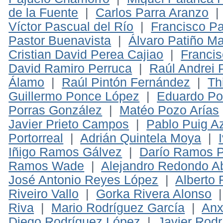
de la Fuente
|
Carlos Parra Aranzo
Víctor Pascual del Río
|
Francisco Pa
Pastor Buenavista
|
Álvaro Patiño Ma
Cristian David Perea Cajiao
|
Francis
David Ramiro Perruca
|
Raúl Andrei 
Álamo
|
Raúl Pintón Fernández
|
Th
Guillermo Ponce López
|
Eduardo Po
Porras González
|
Matéo Pozo Arías
Javier Prieto Campos
|
Pablo Puig A
Portorreal
|
Adrián Quintela Moya
|
Iñigo Ramos Gálvez
|
Darío Ramos 
Ramos Wade
|
Alejandro Redondo Ab
José Antonio Reyes López
|
Alberto 
Riveiro Vallo
|
Gorka Rivera Alonso
Riva
|
Mario Rodríguez García
|
Anx
Diego Rodríguez López
|
Javier Rod