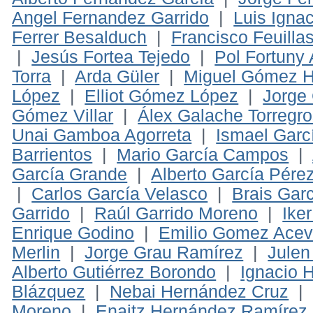
Angel Fernandez Garrido
|
Luis Igna
Ferrer Besalduch
|
Francisco Feuillas
|
Jesús Fortea Tejedo
|
Pol Fortuny
Torra
|
Arda Güler
|
Miguel Gómez H
López
|
Elliot Gómez López
|
Jorge
Gómez Villar
|
Álex Galache Torregr
Unai Gamboa Agorreta
|
Ismael Garc
Barrientos
|
Mario García Campos
|
García Grande
|
Alberto García Pére
|
Carlos García Velasco
|
Brais Gar
Garrido
|
Raúl Garrido Moreno
|
Ike
Enrique Godino
|
Emilio Gomez Ace
Merlin
|
Jorge Grau Ramírez
|
Julen
Alberto Gutiérrez Borondo
|
Ignacio 
Blázquez
|
Nebai Hernández Cruz
Moreno
|
Enaitz Hernández Ramírez