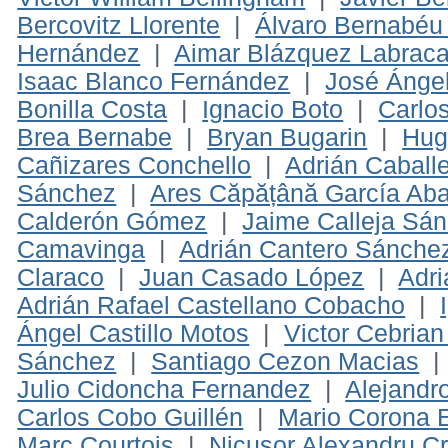
Bercovitz Llorente
|
Álvaro Bernabéu
Hernández
|
Aimar Blázquez Labrac
Isaac Blanco Fernández
|
José Ánge
Bonilla Costa
|
Ignacio Boto
|
Carlo
Brea Bernabe
|
Bryan Bugarin
|
Hug
Cañizares Conchello
|
Adrián Caball
Sánchez
|
Ares Căpățână García Ab
Calderón Gómez
|
Jaime Calleja Sá
Camavinga
|
Adrián Cantero Sánche
Claraco
|
Juan Casado López
|
Adri
Adrián Rafael Castellano Cobacho
|
Ángel Castillo Motos
|
Victor Cebria
Sánchez
|
Santiago Cezon Macias
Julio Cidoncha Fernandez
|
Alejandro
Carlos Cobo Guillén
|
Mario Corona 
Marc Courtois
|
Nicusor Alexandru Cr