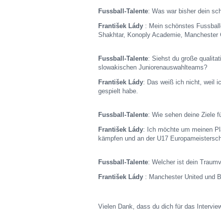
Fussball-Talente
: Was war bisher dein sc
František Lády
: Mein schönstes Fussball
Shakhtar, Konoply Academie, Manchester C
Fussball-Talente
: Siehst du große qualit
slowakischen Juniorenauswahlteams?
František Lády
: Das weiß ich nicht, weil
gespielt habe.
Fussball-Talente
: Wie sehen deine Ziele f
František Lády
: Ich möchte um meinen Pl
kämpfen und an der U17 Europameisterscha
Fussball-Talente
: Welcher ist dein Traum
František Lády
: Manchester United und 
Vielen Dank, dass du dich für das Interview