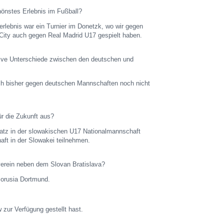
hönstes Erlebnis im Fußball?
erlebnis war ein Turnier im Donetzk, wo wir gegen
ity auch gegen Real Madrid U17 gespielt haben.
ative Unterschiede zwischen den deutschen und
 ich bisher gegen deutschen Mannschaften noch nicht
ür die Zukunft aus?
atz in der slowakischen U17 Nationalmannschaft
ft in der Slowakei teilnehmen.
verein neben dem Slovan Bratislava?
Borusia Dortmund.
 zur Verfügung gestellt hast.