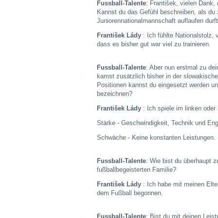
Fussball-Talente
: František, vielen Dank, 
Kannst du das Gefühl beschreiben, als du 
Juniorennationalmannschaft auflaufen durf
František Lády
: Ich fühlte Nationalstolz,
dass es bisher gut war viel zu trainieren.
Fussball-Talente
: Aber nun erstmal zu dei
kamst zusätzlich bisher in der slowakisc
Positionen kannst du eingesetzt werden u
bezeichnen?
František Lády
: Ich spiele im linken oder 
Stärke - Geschwindigkeit, Technik und En
Schwäche - Keine konstanten Leistungen.
Fussball-Talente
: Wie bist du überhaupt
fußballbegeisterten Familie?
František Lády
: Ich habe mit meinen Elte
dem Fußball begonnen.
Fussball-Talente
: Bist du mit deinen Leis