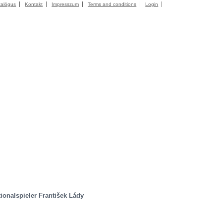
talógus
Kontakt
Impresszum
Terms and conditions
Login
ionalspieler František Lády