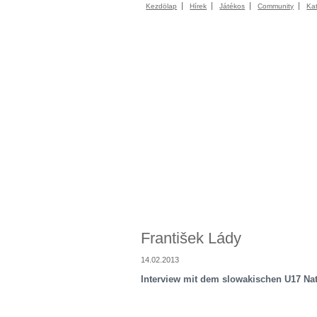
Kezdölap
Hírek
Játékos
Community
Ka
František Lády
14.02.2013
Interview mit dem slowakischen U17 Nat