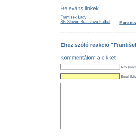
Releváns linkek
Frantisek Lady
ŠK Slovan Bratislava Futbal
More new
Ehez szóló reakció "Františ
Kommentálom a cikket
Név (köve
Email (köv