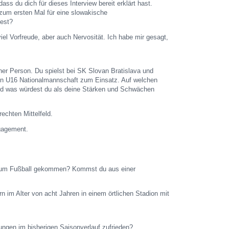
dass du dich für dieses Interview bereit erklärt hast.
zum ersten Mal für eine slowakische
test?
 viel Vorfreude, aber auch Nervosität. Ich habe mir gesagt,
ner Person. Du spielst bei SK Slovan Bratislava und
hen U16 Nationalmannschaft zum Einsatz. Auf welchen
nd was würdest du als deine Stärken und Schwächen
rechten Mittelfeld.
gagement.
 zum Fußball gekommen? Kommst du aus einer
rn im Alter von acht Jahren in einem örtlichen Stadion mit
tungen im bisherigen Saisonverlauf zufrieden?