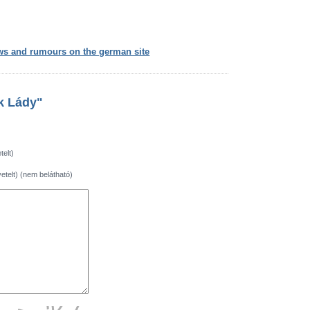
s and rumours on the german site
ek Lády"
telt)
etelt) (nem belátható)