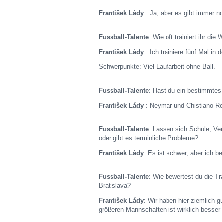
František Lády
: Ja, aber es gibt immer n
Fussball-Talente
: Wie oft trainiert ihr d
František Lády
: Ich trainiere fünf Mal i
Schwerpunkte: Viel Laufarbeit ohne Ball.
Fussball-Talente
: Hast du ein bestimmtes
František Lády
: Neymar und Chistiano R
Fussball-Talente
: Lassen sich Schule, Ve
oder gibt es terminliche Probleme?
František Lády
: Es ist schwer, aber ich 
Fussball-Talente
: Wie bewertest du die T
Bratislava?
František Lády
: Wir haben hier ziemlich 
größeren Mannschaften ist wirklich besser 