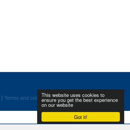
This website uses cookies to
Terms and conditions
Login
ensure you get the best experience
on our website
Got it!