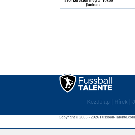
szór keresték meg a
10866
játékost
Kezdölap
Hírek
J
Copyright © 2006 - 2026 Fussball-Talente.com.
Cookie Consent plugin for the EU cookie l