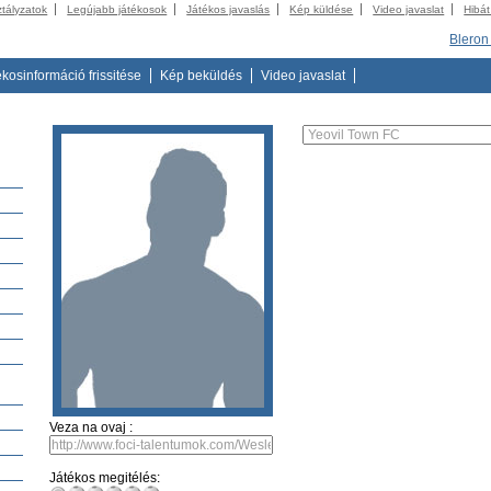
ztályzatok
Legújabb játékosok
Játékos javaslás
Kép küldése
Video javaslat
Hibát
Blero
ékosinformáció frissitése
Kép beküldés
Video javaslat
Veza na ovaj :
Játékos megitélés: