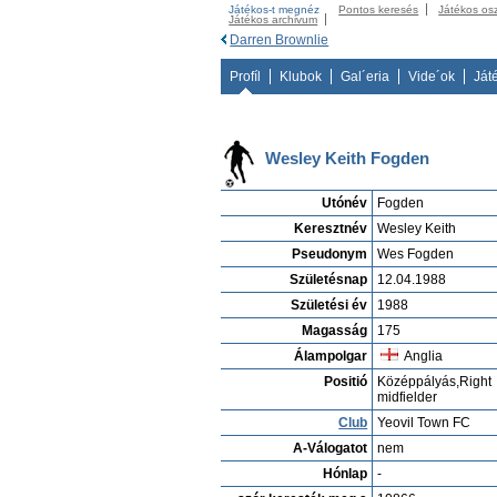
Játékos-t megnéz
Pontos keresés
Játékos os
Játékos archivum
Darren Brownlie
Profíl
Klubok
Gal´eria
Vide´ok
Ját
Wesley Keith Fogden
Utónév
Fogden
Keresztnév
Wesley Keith
Pseudonym
Wes Fogden
Születésnap
12.04.1988
Születési év
1988
Magasság
175
Álampolgar
Anglia
Positió
Középpályás,Right
midfielder
Club
Yeovil Town FC
A-Válogatot
nem
Hónlap
-