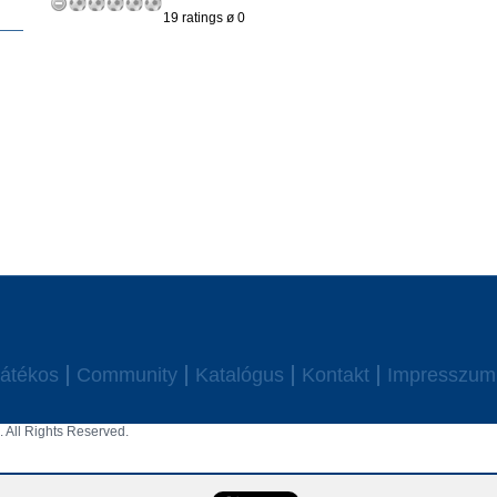
19 ratings ø 0
átékos
Community
Katalógus
Kontakt
Impresszum
 All Rights Reserved.
aw