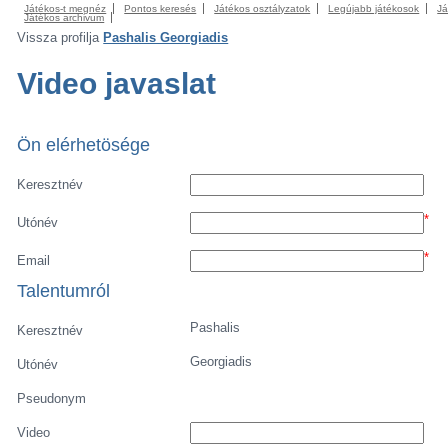
Játékos-t megnéz
Pontos keresés
Játékos osztályzatok
Legújabb játékosok
Já
Játékos archivum
Vissza profilja
Pashalis Georgiadis
Video javaslat
Ön elérhetösége
Keresztnév
*
Utónév
*
Email
Talentumról
Pashalis
Keresztnév
Georgiadis
Utónév
Pseudonym
Video